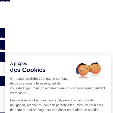
Affiliation
Annonceurs
Éditeurs
Agences
Login
Secteurs
Prospect Lab
Ressources
News
Interviews
A propos
Groupe Isoskèle
Nous rejoindre
Contactez-nous
Exercice des droits